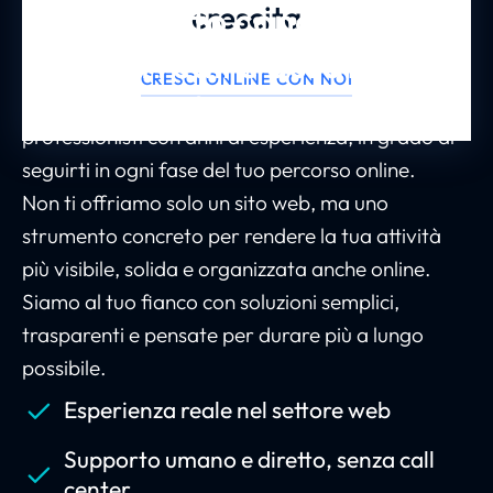
Un supporto concreto per
crescita
risultati reali e duraturi
CRESCI ONLINE CON NOI
Affidarsi a noi significa avere un team di
professionisti con anni di esperienza, in grado di
seguirti in ogni fase del tuo percorso online.
Non ti offriamo solo un sito web, ma uno
strumento concreto per rendere la tua attività
più visibile, solida e organizzata anche online.
Siamo al tuo fianco con soluzioni semplici,
trasparenti e pensate per durare più a lungo
possibile.
Esperienza reale nel settore web
Supporto umano e diretto, senza call
center