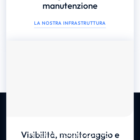
manutenzione
LA NOSTRA INFRASTRUTTURA
Visibilità, monitoraggio e
PERCHÉ LAVORARE CON NOI