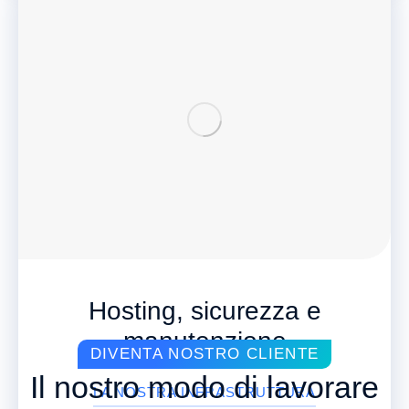
Hosting, sicurezza e
manutenzione
DIVENTA NOSTRO CLIENTE
Il nostro modo di lavorare
LA NOSTRA INFRASTRUTTURA