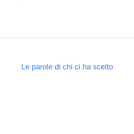
Le parole di chi ci ha scelto
Il mio lavoro, finalmente
raccontato bene
Conoscevo già Alessio e sapevo di
potermi fidare. Il nuovo sito rispecchia
pienamente quello che faccio e chi
sono. Ogni fase è stata seguita con